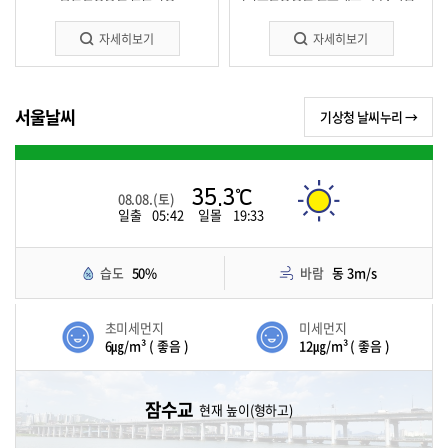
자세히보기
자세히보기
서울날씨
기상청 날씨누리 →
35.3℃
08.08.(토)
일출
05:42
일몰
19:33
습도
50%
바람
동 3m/s
초미세먼지
미세먼지
6㎍/m³ ( 좋음 )
12㎍/m³ ( 좋음 )
잠수교
현재 높이(형하고)