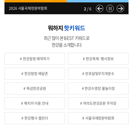
/
한강공원 자전거도로 안전 수칙
2026년 한강페스티벌 여름축제
2026 서울국제정원박람회
2026년 한강공원 축제지도
광나루한강공원 피클볼장 개장
2026 한강 여행지도 (다운로드)
한강공원 자전거도로 안전 수칙
2026년 한강페스티벌 여름축제
2
6
뭐하지
핫키워드
최근 많이 본 BEST 키워드로
한강을 소개합니다
# 한강밤핑 예약하기
# 한강축제·행사정보
# 한강밤핑 배달존
# 반포달빛무지개분수
# 뚝섬한강공원
# 한강수영장 물놀이장
# 해치카 이용 안내
# 여의도한강공원 주차장
# 한강행사 캘린더
# 서울국제정원박람회