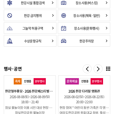
한강시설 통합검색
장소사용(버스킹)
한강 금지행위
장소사용(체육·일반)
그늘막 허용구역
장소사용(문화행사)
수상운항규칙
한강주차장
행사·공연
축제
문화예술
진행중
본부행사
진행중
본부행사
한강얼쑤퐁당 - 2026 한강페스티벌 여름축제
2026 한강 다리밑 영화관
2026-08-08(토)~2026-08-09(일)
2026-08-02(일)~2026-08-22(토)
18:00 ~ 21:40
20:00~22:00
잠실 물놀이장 이용 시민 대상 현장 무료 참여 방식, 수용량에 따른 입장 통제 가능
현장 참여 * 어린이 동반 가족은 각 영화의 상영 등급을 사전에 확인해주세요.
잠실한강공원 물놀이장
여의도한강공원 원효대교 하부, 뚝섬한강공원 청담대교 하부, 광나루한강공원 천호대교 하부