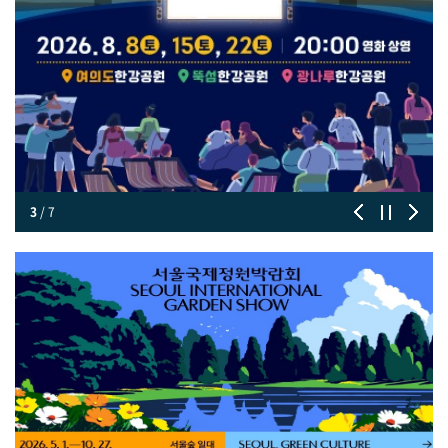
3
/
7