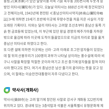
동빙고(東氷庫)가 있던 달맞이봉 서쪽 기슭 옥수동 395번지에 두뭇개 승
방인 미타사(彌陀寺)가 있다. 오늘날 미타사는 888년 신라 때 창건되었다
고 전해지는데, 1943년에 편찬된 ≪종남산미타사약지(終南山彌陀寺略
誌)≫에 의하면 19세기 초반에 이곳에 무량수전을 처음 지은 사실이 가장
오래된 기록이다. 이와는 달리 미타사는 고려말 조선초부터 종남산 동쪽 기
슭 현 금호동에 있었는데, 이 부근에 있던 왕실 경영의 메주가마를 자하문
밖으로 옮김에 따라 이곳에 도적이 들끓었으므로 지금의 자리로 절을 옮겨
종남산 미타사로 하였다고 한다.
또 다른 설에 의하면 이곳에는 신라·고려 이래로 조그만 암자들이 있었는
데 절 뒤의 산봉우리가 100명의 과부가 나타날 상이라는 풍수설에 따라 비
구니 사찰을 확장할 적절한 곳이라 여기고 조선 중기에 암자들을 합쳐 미타
사라 했다고도 한다. 여기서 종남산은 남산 줄기의 끝이라는 뜻을 갖고 있
으며, 이 절에는 이승만전대통령이 자주 다녔다고 한다.
약사사(개화사)
약사사(藥師寺)는 고려 말기에 창건된 사찰로 강서구 개화동 322번지에
위치하고 있다. 경내에 있는 3층석탑과 석불은 서울특별시 유형문화재 제