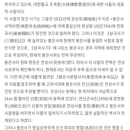
위치하고 있으며, 대한불교 조계종(大韓佛敎曹溪宗)에 속한 서울의 대표
적 사찰이다.
이 사찰의 창건 시기는 그동안 1932년에 권상로(權相老)가 지은 <봉은사
사적비명(奉恩寺史蹟碑銘)>에 의해 통일신라 원성왕 10년(794)에 연회
국사(緣會國師)가 창건한 것으로 알려져 왔다. 그러나 이것은 《삼국사기
(三國史記)》에 실려있는 봉은사와 현재의 봉은사를 동일한 사찰로 잘못
인식한 것으로, 《삼국사기》에 나오는 봉은사는 경주 지역에 세워졌던 것
으로 추정되어, 현재의 봉은사와는 전혀 무관하다.
봉은사의 원래 명칭은 견성사(見性寺)였다. 따라서 이 사찰의 연혁은 견성
사로부터 확인해야 하나, 현재로서는 자료의 부족 등으로 자세히 알 수 없
다. 다만 최근에 새롭게 발견된 《봉은사본말사지(奉恩寺本末寺誌)》 등
의 자료를 참조하여 볼 때 고려시대에 봉은사의 전신(前身)인 견성사가 창
건된 것으로 추정될 뿐이다. 견성사는 본래는 현 위치에서 서남쪽으로
1km 쯤 떨어진 선릉(宣陵)의 동쪽에 있었다. 연산군 4년(1498)에 정현왕
후(貞顯王后)가 선릉의 원찰(願刹)로 견성사를 중창(重創)하고 봉은사라
사찰명을 바꾸면서 이름이 알려지기 시작하였고, 절의 실질적인 역사가 전
개된다고 하겠다.
그러나 봉은사가 명실상부하게 조선 최대의 명찰(名刹)이 된 것은 명종 3