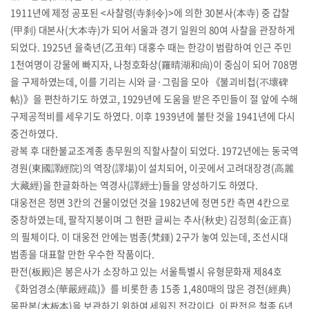
1911년에 제정 공포된 <사찰령(寺刹令)>에 의한 30본사(本寺) 중 갑찰
(甲刹) 대본사(大本寺)가 되어 서울과 경기 일원의 80여 사찰을 관장하게
되었다. 1925년 을축년(乙丑年) 대홍수 때는 한강이 범람하여 인근 주민
1천여명이 강물에 빠지자, 나청호화상(羅晴湖和尙)이 중심이 되어 708명
을 구제하였는데, 이를 기리는 시와 글·그림을 모아 《불괴비첩(不壞碑
帖)》을 편찬하기도 하였고, 1929년에 도움을 받은 주민들이 절 앞에 수해
구제공적비를 세우기도 하였다. 이후 1939년에 불탄 것을 1941년에 다시
중건하였다.
광복 후 대한불교조계종 총무원의 직할사찰이 되었다. 1972년에는 동국역
경원(東國譯經院)의 역장(譯場)이 설치되어, 이곳에서 고려대장경(高麗
大藏經)을 한글화하는 역경사(譯經士)들을 양성하기도 하였다.
대웅전은 정면 3칸의 건물이었던 것을 1982년에 정면 5칸 측면 4칸으로
중창하였는데, 팔작지붕이며 그 현판 글씨는 추사(秋史) 김정희(金正喜)
의 필체이다. 이 대웅전 안에는 범종(梵鍾) 2구가 놓여 있는데, 조선시대
범종을 대표할 만한 우수한 작품이다.
판전(板殿)은 봉은사가 소장하고 있는 서울특별시 유형문화재 제84호
《화엄경소(華嚴經疏)》를 비롯한 총 15종 1,480매의 많은 경전(經典)
목판본(木板本)을 보관하기 위하여 세워진 전각이다. 이 판전은 철종 6년