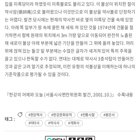
집을 미륵당이라 하였듯이 미륵불로도 불리고 있다. 이 불상이 위치한 절이
약사암(藥師庵)으로 불려왔으나 이것만으로 이 불상을 약사불로 단정하기
는 어렵다. 발견 당시에는 현재의 약사전 바로 옆의 미륵당 건물 속에 있었
다. 아래 쪽 일부가 땅 속에 묻힌 채 세워 져 있던 것을 1974년에 건물을 철
거하면서 함께 원래의 위치에서 3m 가량 앞으로 이동되어 완전히 노출된
채 새로이 불상 아래 부분에 넓은 기단을 만들어 그 위에 올려 놓았다. 머리
위에 얹혀 있는 돌갓 밑 부분에는 수많은 글자가 새겨져 있어 특히 주목을
끌고 있으나 판독할 수가 없다. 연대는 대체로 약사사 3층석탑이 만들어진
것과 같은 고려 말기로 추정되며, 이런 유형의 석불상을 이해하는데 하나의
기준작품으로 평가될 수 있을 것이다.
『한강의 어제와 오늘 (서울시사편찬위원회 발간, 2001.10.)』 수록내용
#한강역사
#한강문화유적
#전통사찰
#봉은사
태그 :
#미타사
#약사사
#개화사