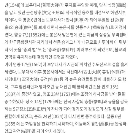
년(1548)에 보우대사(普雨大師)가 주지로 부임한 이래, 당시 섭정(攝政)
을 맡고 있던 문정왕후(文定王后)의 적극적인 옹호를 배경으로 하면서부
터이다. 즉 명종 6년에는 보우대사가 판사(判事)가 되어 부활된 선종(禪
宗)의 승과(僧科)를 보게 하면서 봉은사를 선종수사(禪宗首寺)로 지정하
였다. 명종 7년(1552)에는 봉은사 맞은편에 있는 지금의 삼성동 무역센터
와 한국종합전시관 자리에서 선종 승과고시가 대규모로 치루어져 이 뒤부
터 이 곳을 '중의 벌' 또 는 '승과평(僧科坪)'이라 부르게 되었으며, 불교의
명맥을 유지하는데 결정적인 공헌을 하였다.
이어 명종 17년(1562)에 보우대사가 지금의 위치인 수도산으로 절을 옮겨
세웠다. 보우대사 이후 봉은사에서는 서산대사(西山大師) 휴정(休靜)과
사명대사(四溟大師) 유정(惟政) 등 덕 높은 승려들을 많이 배출하기도 했
다. 그후 임진왜란과 병자호란 등 대전란 때 불타버린 것을 인조 15년
(1637)에 중건하였고, 영조 33년(1757)에는 조정의 하사금을 받아 절을
중수하였다. 정조 14년(1790)에는 전국 사찰의 승풍(僧風)과 규율을 감독
하는 5규정소(五糾正所)의 하나가 되어 경기도와 강원도의 사찰 일부를
관할하게 되었고, 순조 24년(1824)에 다시 한번 중수하였다. 철종 6년
(1855)에는 화엄경을 판각하기 시작하여, 이듬해에 경판(經板)을 완성하
였고 판전(板殿)을 지어 안치하였다.