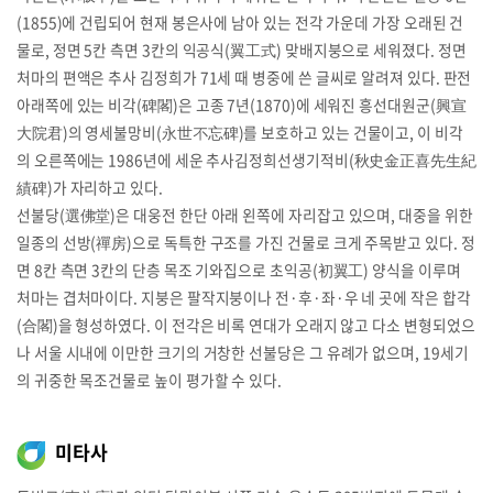
(1855)에 건립되어 현재 봉은사에 남아 있는 전각 가운데 가장 오래된 건
물로, 정면 5칸 측면 3칸의 익공식(翼工式) 맞배지붕으로 세워졌다. 정면
처마의 편액은 추사 김정희가 71세 때 병중에 쓴 글씨로 알려져 있다. 판전
아래쪽에 있는 비각(碑閣)은 고종 7년(1870)에 세워진 흥선대원군(興宣
大院君)의 영세불망비(永世不忘碑)를 보호하고 있는 건물이고, 이 비각
의 오른쪽에는 1986년에 세운 추사김정희선생기적비(秋史金正喜先生紀
績碑)가 자리하고 있다.
선불당(選佛堂)은 대웅전 한단 아래 왼쪽에 자리잡고 있으며, 대중을 위한
일종의 선방(禪房)으로 독특한 구조를 가진 건물로 크게 주목받고 있다. 정
면 8칸 측면 3칸의 단층 목조 기와집으로 초익공(初翼工) 양식을 이루며
처마는 겹처마이다. 지붕은 팔작지붕이나 전·후·좌·우 네 곳에 작은 합각
(合閣)을 형성하였다. 이 전각은 비록 연대가 오래지 않고 다소 변형되었으
나 서울 시내에 이만한 크기의 거창한 선불당은 그 유례가 없으며, 19세기
의 귀중한 목조건물로 높이 평가할 수 있다.
미타사