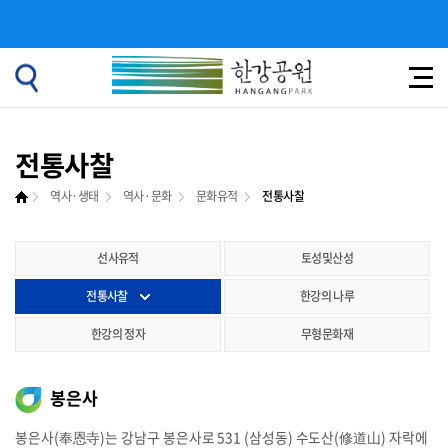
전통사찰
역사·생태
역사·문화
문화유적
전통사찰
선사유적
토성및산성
전통사찰
한강의 나루
한강의 정자
무형문화재
봉은사
봉은사(奉恩寺)는 강남구 봉은사로 531 (삼성동) 수도산(修道山) 자락에