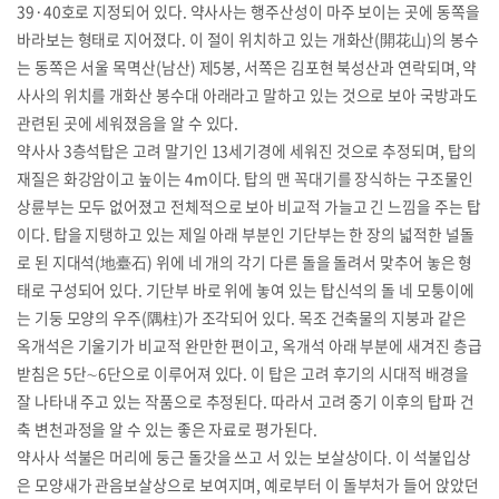
39·40호로 지정되어 있다. 약사사는 행주산성이 마주 보이는 곳에 동쪽을
바라보는 형태로 지어졌다. 이 절이 위치하고 있는 개화산(開花山)의 봉수
는 동쪽은 서울 목멱산(남산) 제5봉, 서쪽은 김포현 북성산과 연락되며, 약
사사의 위치를 개화산 봉수대 아래라고 말하고 있는 것으로 보아 국방과도
관련된 곳에 세워졌음을 알 수 있다.
약사사 3층석탑은 고려 말기인 13세기경에 세워진 것으로 추정되며, 탑의
재질은 화강암이고 높이는 4m이다. 탑의 맨 꼭대기를 장식하는 구조물인
상륜부는 모두 없어졌고 전체적으로 보아 비교적 가늘고 긴 느낌을 주는 탑
이다. 탑을 지탱하고 있는 제일 아래 부분인 기단부는 한 장의 넓적한 널돌
로 된 지대석(地臺石) 위에 네 개의 각기 다른 돌을 돌려서 맞추어 놓은 형
태로 구성되어 있다. 기단부 바로 위에 놓여 있는 탑신석의 돌 네 모퉁이에
는 기둥 모양의 우주(隅柱)가 조각되어 있다. 목조 건축물의 지붕과 같은
옥개석은 기울기가 비교적 완만한 편이고, 옥개석 아래 부분에 새겨진 층급
받침은 5단∼6단으로 이루어져 있다. 이 탑은 고려 후기의 시대적 배경을
잘 나타내 주고 있는 작품으로 추정된다. 따라서 고려 중기 이후의 탑파 건
축 변천과정을 알 수 있는 좋은 자료로 평가된다.
약사사 석불은 머리에 둥근 돌갓을 쓰고 서 있는 보살상이다. 이 석불입상
은 모양새가 관음보살상으로 보여지며, 예로부터 이 돌부처가 들어 앉았던