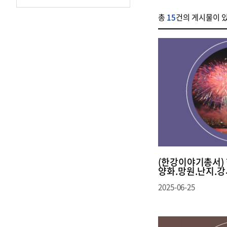
총
15
건의 게시물이 
(한강이야기총서) 
양화.망원.난지.
2025-06-25