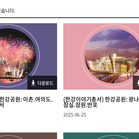
있습니다.
다운로드
한강공원: 이촌.여의도.
(한강이야기총서) 한강공원: 광나
강서
잠실.잠원.반포
2025-06-25