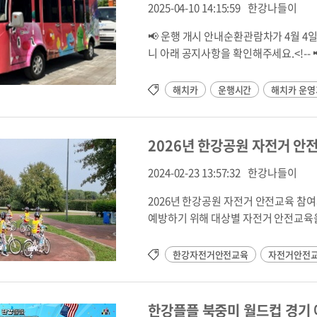
강공원 1호매점과 자전거도로 삼거리 사이 주변 녹지대(잠실제1주차장 옆) (10,000㎡)뚝섬한강공원 (2
강본부 여의도 안내센터 (02-3780-0563) AI 홍보 영상 🎬 여의도 
2025-04-10 14:15:59
한강나들이
개소) 수변무대 주변 양 옆(26,000㎡) *{ margin:0; padding:0; } .HStyle0 { style-name:"바탕글"
보러가기 ▶
margin-top:0.0pt; margin-bottom:0.0pt; text-align:justify; text-indent:0.0pt; line-
📢 운행 개시 안내순환관람차가 4월 
height:160%; font-size:10.0pt; font-family:HY신명조; letter-spacing:0; font-weight:normal;
니 아래 공지사항을 확인해주세요.<!-- 📢 운행 일시 중단 안내 순환관람차가 잠원한강공원 내 리버뷰 공
font-style:normal; color:#000000; } 잠원한강공원 잠원나들목 앞 잔디밭 (6,800㎡)반포한강공원 (2
사 및 내부사정으로 5월 23일(토) ~ 6월 5일(금) 동안 압구정선착장 승강장 운행을 중단합니다. 시민 여
개소) 반포대교 상·하류 피크닉장 (26,800㎡)이촌한강공원 동작대교
러분의 너른 양해 부탁드립니다. 기간: 5월 23일(토) ~ 6월 5일(금) *변동 가능성 있음 운행코스: 무지개
해치카
운행시간
해치카 운영
강공원 (2개소) 여름캠핑장/계절광장 (45,000㎡)양화한강공원
분수 ~ 서울웨이브 *압구정선착장 미운행 운행시간: 이전과 동일(휴게시간 16:00~17:00 미운행
원 (2개소) 성산대교 북단 하부 (14,800㎡) 서울함공원 옆 녹지 (3,300㎡)난지한강공원 (2개소
>2026 한강공원 순환관람차 운행 안내 반포한강공원, 난지한강공원에 이어 올해는 잠원한강공원에서
내센터 앞 잔디밭 (19,000㎡) 제1주차장 앞 잔디밭 (8,300㎡) 강서한강공원 방화대교 남단 가족피크닉
도 ‘한강해치카’ 를 이용하실 수 있습니다. 서울시에서는 친환경 전기셔틀 해치카 순환관람차를 통해 한
2026년 한강공원 자전거 안전
장 (7,500㎡)공원별 그늘막 허용장소 -
강공원을 방문하는 시민 여러분께 편리하고 안전한
강공원, 난지한강공원에서 운영되며, 모든 
2024-02-23 13:57:32
한강나들이
월 4일 ~ 11월 30일🛣️ 운행노선: 
2026년 한강공원 자전거 안전교육 참
자 우선탑승)🚐 탑승인원: 10인 (유모
예방하기 위해 대상별 자전거 안전교육을 운영합니다. 광나루자전거공원에
역 → 서래섬 → 세빛섬 운행거리: 4km운행시
거 이론부터 실습까지 자전거 안전, 한
20:00 (20분 간격)※ 미운행시간: 16
2026. 4. 6.(월) 9시부터 ~ 선착순 접수 마
한강자전거안전교육
자전거안전
운행정보운행구간: 무지개분수 → 서울
세~59세), 시니어(60세 이상), 어린이단체, 주말가족성인 대상: ~59
중: 14:00 ~ 20:00 (20분 간격)주말·공휴
며, 한 기수당 총 4일간 이론 및 실습 교육 참여(8시간) 시니어 대상: 60세
원 승강장 정보(위치) 바로가기 🚐 난지 순환관람차 운행정보 운행구간: 망원나들목 → 거울분수 → 수
한 기수당 총 4일간 이론 및 실습 교육 참여(8시간) 어린이 대상: 서울소재 유치원
상레포츠센터 → BTS숲 → 물놀이장 →
한강플플 북중미 월드컵 경기