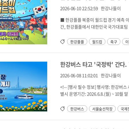
린이를 대상으로 하며, 기관 접수를 통해 교육 참여(2시간) 주말 가족 
14:00 ~ 20:00 (30분 간격)주말·공휴일:
상으로 하며, 토요일 오전 교육 참여(2시간
2026-06-10 22:52:59
한강나들이
승강장 정보(위치) 바로가기 ⚠️ 유의사항 - 기상 악화(호우, 태풍 등) 시 운행이 중단될 수 있습니다. -
내 자전거공원 교육장교육내용 : 자전거 이론 및 실습 교육 교 육 비 
■ 한강플플 북중미 월드컵 경기 예측 
구 대여)신청방법 : ① 교육기관 전화 02-3413-0001 또는 ②온라인 신청 (
간, 한강플플에서 대한민국 국가대표팀
폼 )관련문의 : 교육기관 제이제이교육 (0
표팀의 첫 골 주인공과 경기 스코어를 
구분교육일자횟수교육시간모집인원[초급] 성인 (
다. ■ 참여 일정① 첫 골 맞추기 (대한민국 vs 체코) 6. 6.(토) ~ 6. 12.(금) 1
한강플플
월드컵
축구
이
5/19(화)~5/22(금)413:00~15:00203기
민국 vs 멕시코) 6. 13.(토) ~ 6. 19.(금) 10:00③ 스코어 맞추기 (대한민국 vs 남아프리카공화국) 6. 20.
7/7(화)~7/10(금)419:00~20:30 (야간
(토) ~ 6. 25.(목) 10:00■ 참여 
8/11(화)~8/14(금)410:00~12:00207
■ 경품이벤트별 5명을 추첨하여나이키
9/15(화)~9/18(금)410:00~12:00209
한강버스 타고 '국정박' 간다.
https://linktr.ee/jbug_ttu
11/3(화)~11/6(금)410:00~12:0020[
안내 예정입니다.많은 관심과 참여 부
2026-06-08 11:02:01
한강나들이
기5/19(화)~5/22(금)410:00~12:0020
7/7(화)~7/10(금)410:00~12:00205기8
<!-- [행사 필수 정보] 행사명: 한강버스 서울숲 선착장 운영 시작 행사구분: 교통/시설 주최구분: 서울특
9/15(화)~9/18(금)413:00~15:00207
별시 운영기간: 2026.6.8.(월) ~ 10월 말 참가방법: 한강버스 탑승 이용대상: 누구나 행사공원: 서울숲 선
11/3(화)~11/6(금)413:00~15:00
착장 대표행사위치: 서울숲 선착장 (성동구) 서울시/공공기관 주최 후원 여부: 서울특별시 미래한강본부
6/27(토)1303기9/19(토)1304기1
[SEO 메타태그] Title: 한강버스 서울숲 선착장 운영 시작 – 한강버스 타고 국제정원박람회 가자!
한강버스
서울숲선착장
국제
단체별 일정 별도 협의4월4/1~4/304단체
Description: 2026년 6월 8일부
9/1~9/30410월10/1~10/314[중급] 성인·
↔뚝섬↔서울숲↔옥수/압구정↔여의도
상 1기(상반기) 7월 중2추후 공지202기
Keywords: 한강버스,서울숲선착장,국제정