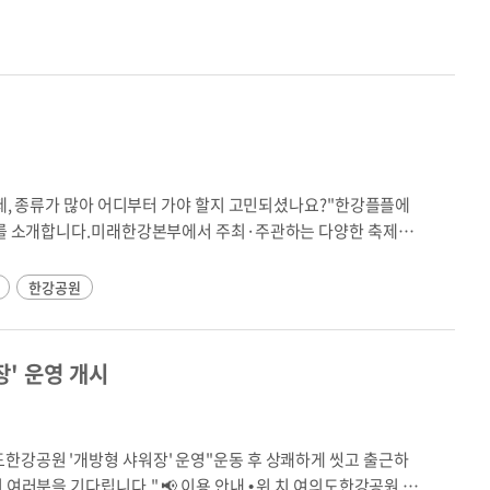
축제, 종류가 많아 어디부터 가야 할지 고민되셨나요?"한강플플에
트」를 소개합니다.미래한강본부에서 주최·주관하는 다양한 축제를
향에 맞는 한강 축제를 추천해드립니다.어떤 테스트인가요?• 7가
별 추천 축제 3개 제공• 결과 저장 및 공유 가능참여 방법1. 아래
한강공원
 (약 1분 소요)3. 결과 확인 (유형 + 추천 축제 3개 안내)▶ 참여
im/quiz/VSTdYHBPNy이런 분께 추천합니다 🎯"한강 축제, 무
·친구와 함께 갈 만한 행사를 추천받고 싶어요."산책·피크닉·체
' 운영 개시
 요소 내에 직접 `style="..."` 속성을 선언하는 인라인 CSS
ax-width: 800px` 적용 및 `%`, `auto` 마진 등을 활용하
지 않도록 하였습니다. * **가독성 및 디자인 강화**: 텍스트
한강공원 '개방형 샤워장' 운영"운동 후 상쾌하게 씻고 출근하
dding`, `margin`), 배경색, 테두리를 활용해 정보 구역(섹
 이용 안내 • 위 치 여의도한강공원 안