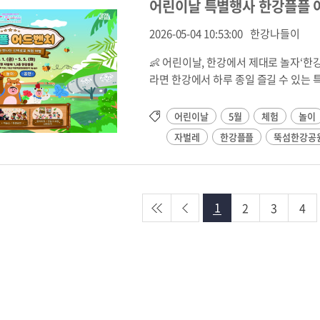
어린이날 특별행사 한강플플 어드벤
육일자, 횟수, 교육기간, 모집인원에 관
스 타고 '국정박' 간다! 서울숲 선착장 8
될 수 있음 어린이 단체(어린이집/유치원
서울숲 선착장 추가 운항 한강의 아름다운 풍경을 감상하며 서울국제정원박람회까지 여유롭게!🚢 한강
2026-05-04 10:53:00
한강나들이
중급교육은 2026년 광나루 한강공원 자
버스 공식홈페이지 📍 서울숲선착장 위치📌운영 개요운영 시작 ｜ 2026. 6. 8.(월) ~ 10월 말까지운항 횟
임
👶 어린이날, 한강에서 제대로 놀자‘
수 ｜ 하루 16회 정차동부 노선 ｜ 잠실
라면 한강에서 하루 종일 즐길 수 있는 
마곡 ↔ 여의도 (여의도 환승)연계 행사 
는 것도 즐기고 아이도 어른도 자연스
71만㎡)※ 옥수·압구정 선착장은 교차 정
는 만들기 체험과 다양한 참여형 콘텐츠
어린이날
5월
체험
놀이
정차)⏰운항 시간 안내동부선 첫 배: 오전 
버블쇼, 거리공연까지 이어지는 즐거운 시간이
오전 11:20 출발 → 도착지 기준 오후
자벌레
한강플플
뚝섬한강공
5. 5.(화)시간 : 10:00 ~ 20:00 (
시작·종료 시간을 각 1시간씩 연장하
외부 공간🎈 주요 프로그램🛍️ 마켓존 :
최적화될 예정입니다.🛡️안전 운항 및 편의
마켓🎨 체험존 : 키링, 마크라메, 곤충
착장 주변 72m → 300m준설작업으로 
이 공간과 회전목마, 에어바운스 등 놀이시
수중 부유물 제거 완료선박 접·이안 훈
1
2
3
4
프로그램🍔 푸드존 : 간식부터 식사까지
리 승강기 교체 및 서울숲 연결 보행로
이날 테마 포토 공간🗺️ 스탬프투어 
강버스 선착장~놀빛광장 구간 임시화장실
장 상황에 따라 변경될 수 있습니다.📅 공연
(한강 조망 휴식)🌿서울국제정원박람회
14:00 ~ 17:405.5.(화)마술쇼 13:00 ~
만㎡·167개 정원)에서 180일간 역대 
팀 17:30 ~ 18:00애니메이션 OST 공연 
어 서울시 대표 '텐밀리언셀러' 정책으로
곤충만화경 만들기 (각 3,000원)5.2.(토
는 등 뜨거운 인기를 이어가고 있습니다.
원)5.3.(일) : 나비 날개 만들기(3,000