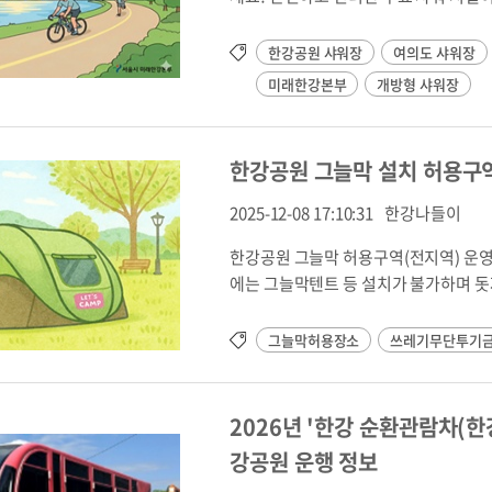
션)을 확실히 나누고 돋보이게 처리했습
내센터 1층 바로가기 ↗• 시 간 매일 06:30 ~
유도합니다. 코드를 바로 복사하셔서 CMS(게시판) 에디터의 `HTML` 모드 창에 붙여넣어 확인해 보시
(단, 수건 및 세면도구 개별 지참)• 방 
한강공원 샤워장
여의도 샤워장
면 됩니다. 여백이나 컬러 수정이 필요
서울시는 시민들이 안심하고 이용할 수
미래한강본부
개방형 샤워장
다. 여의나루역 '러너스테이션'과 연계하여 러닝이나 자전거 라이딩 후 쾌적하게 일상을 이어가세요.시
설 : 남·녀 각 5개 샤워부스, 물품보관함
심벨, 불법촬영 탐지기순찰 (영등포경찰서 
한강공원 그늘막 설치 허용구역 운영
주세요!개인 용품 지참 : 수건, 세면도구
용하는 곳입니다. 샤워는 20분 이내로 
2025-12-08 17:10:31
한강나들이
됩니다.뒷정리 필수 : 머무른 자리가 아
한강공원 그늘막 허용구역(전지역) 운영 재개 안내 운영기간 : 2026년 3월 ~ 202
품보관함 완비샤워부스 내 비상벨📱 네이버
에는 그늘막텐트 등 설치가 불가하며 돗자리만 상시 이용이 가능합니다.한강공원 그늘막 설치 허용 구역
행STEP 02. 메뉴 이동'마이' (마이탭) 
운영 안내행락철 공원 방문객의 햇볕 차
QR 생성 및 리더기 스캔※ QR코드의 유
니다. ◇ 그늘막 허용 구역 안내 - 2026.3.~2026.11. 운영그늘막 허용장소 : 한강공원내 15개 그늘막 허
는 한강공원! 성범죄 예방 업무협약 체
그늘막허용장소
쓰레기무단투기
용구역허용기간 : 2026.3.1.(일) ~ 11. 30.(월) 허용시간 - 3~5월, 9~11월 
의도 한강공원을 만들기 위해 영등포경찰
철거) - 6~8월 : 09시 ~ 20시 (20시 텐트 자진철거)허용규격 : 2m X 2m 내외 (4인용)이용문의 : 120 다산
방형 샤워장) - 영등포경찰서: 개방형 샤워장 월 1회 정기 정밀 점검 - 미래한강본부: 최신 불법 촬영 탐지
콜센터 ◇ 돗자리는 기간, 장소 상관없이 상시 이용 가능 ◇ 공원별 그늘막 허용장소그늘막 설치허용구
장비 도입 및 운용2. 공원 시설 합동 안전 점검 - 양 기관 합동으로 반기별 1회 정기 시설 점
2026년 '한강 순환관람차(
역※공원명을 클릭하시면 시설정보(지도
우려 발생 시 즉각적인 공동 대응 체계 가동
강공원 운행 정보
로 바로 연결됩니다.공원명(허용구역)위 치 도광나루한강공원 자전거
한강본부는 시민 여러분의 목소리에 귀 