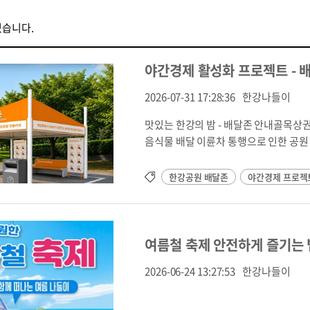
있습니다.
야간경제 활성화 프로젝트 - 
2026-07-31 17:28:36
한강나들이
맛있는 한강의 밤 - 배달존 안내골목상
음식물 배달 이륜차 통행으로 인한 공원
배달존에서 음식을 수령한 후 원하는 장소
존• 뚝섬 나들목 앞 • 뚝섬 안내센터 앞 • 뚝섬4주차장 내위치안내 바로가기 → 📍 여의도배달존 : 3개소 +
한강공원 배달존
야간경제 프로젝
임시배달존• 제2주차장 앞 • 여의도 나들목 앞 • 물빛광장 진입구 옆• 서강대교 남단 공영주차장 내위치
안내 바로가기 → 📍 망원배달존 : 1개소
내 통행을 줄여 시민 안전을 지키고, 
부탁드립니다.‘서울배달+땡겨요 한강 배달존
여름철 축제 안전하게 즐기는 
공원 주변 전통시장 및 상점가 안내📍 뚝
2026-06-24 13:27:53
한강나들이