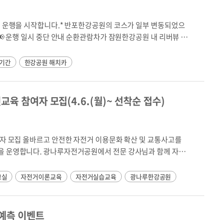
갓생 다람쥐의 시크릿 모닝 루틴 영상
;
4일 운행을 시작합니다.* 반포한강공원의 코스가 일부 변동되었으
~자연학습장 (15,000㎡)여의도한
기간
한강공원 해치카
 선유교~양화대교 (9,000㎡)망원한강공
) --
) 난지안
교육 참여자 모집(4.6.(월)~ 선착순 접수)
 공원명, 허용구역, 면적, 위치도 정보
 이동 서비스를 제공합니다. 반포한강공원과 잠원한
탑승객은 ‘무료’로 이용할수 있습니다.📅 운영기간: 2026년 4
반포한강공원, 잠원한강공원, 난지한강공원💰 이용요금: 무료 (이용약
여자 모집 올바르고 안전한 자전거 이용문화 확산 및 교통사고를
차, 휠체어 적재 가능) 🚐 반포 순환관람차 운행정보운행구간: 동작
서 전문 강사님과 함께 자전
간:주중: 14:00 ~ 20:00 (20분 간격)주말·공휴일: 11:00 ~
강에서 배워요! 프로그램명: 광나루 자전거 안전교실모집기간 :
:00 ~ 17:00반포 승강장 정보(위치) 바로가기 🚐 잠원 순환관람차
감교육기간 : 2026. 4. 21.(화) ~ 11. 27.(금)교육대상 : 성인(18
교실
자전거이론교육
자전거실습교육
광나루한강공원
웨이브 → 한강버스 압구정선착장 운행거리: 5km운행시간:주
세까지 시민 누구나 참여할 수 있으
일: 11:00 ~ 20:00 (20분 간격)※ 미운행시간: 16:00 ~ 17:00 잠
 이상 어르신을 대상으로 하며,
과 어린이집 6~7세 어
 젊음의광장 → 난지캠핑장운행거리: 6.2km운행시간:주중:
 예측 이벤트