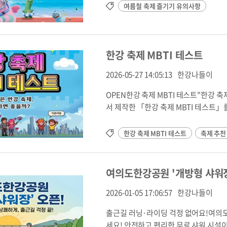
여름철 축제 즐기기 유의사항
한강 축제 MBTI 테스트
2026-05-27 14:05:13
한강나들이
OPEN한강 축제 MBTI 테스트"한강 
서 제작한 「한강 축제 MBTI 테스
한데 모아,간단한 질문에 답하면 내 성
지 유형으로 나의 축제 스타일 확인• 유형
한강 축제 MBTI 테스트
축제 추천
링크 접속 (또는 QR 스캔)2. 질문에 답변
링크테스트하러 가기 https://smore.
엇을 가야 할지 모르겠어요."가족·연인
여의도한강공원 '개방형 샤워장
험·공연 중 내 취향이 궁금해요.` 태그 없이
로 구성했습니다. * **반응형 디자인**: `m
2026-01-05 17:06:57
한강나들이
여 데스크탑/모바일 해상도 상관없이 깨지
출근길 러닝·라이딩 걱정 없어요!여의도
만 나열된 기존 형태에서 벗어나 여백(`pa
세요! 안전하고 편리한 무료 샤워 시설이 여러분을 기다립니다." 