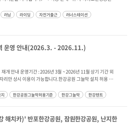
니다. 버튼 형태의 링크 디자인을 추가해 사용자 클릭(참여)을
 22:00 (청소시간 08:30~09:30, 15:30~16:30)• 요 금 무료
법 네이버 앱 실행 → QR코드 인증 → 입장🚿 쾌적하고 안전한 시설
러닝
라이딩
자전거출근
러너스테이션
하시면 말씀해 주세요!
 있도록 프라이빗한 샤워 공간과 철저한 보안 시스템을 갖췄습니
(13개), 탈의실 2실보안 : 스마트폰 QR 출입관리, 부스별 비상 안
협력): 월 1회 정기 점검 및 합동 점검 실시 💡 이용 시 꼭 지켜
 안내(2026.3. - 2026.11.)
는 제공되지 않으므로 꼭 챙겨오세요.20분 매너 : 많은 시민이 이
부탁드립니다.빨래 절대 금지 : 샤워장 내에서 빨래를 하시면 안
름다운 당신! 사용 후 주변을 정리해 주세요. 개별 샤워부스와 물
6년 11월 상기 기간 외
 QR 출입증 발급 및 이용 방법STEP 01. 앱 접속네이버 앱 실
터치STEP 03. 인증서 발급출입 인증 및 본인 확인STEP 04. 입장
단 등 이용편의를 위해 그늘막 설치 허용지역을 지정하여 운영합
효시간이 만료된 경우, 화면의 '새로고침' 버튼🛡️ 시민이 안심하
결서울시 미래한강본부는 편안하고 안전하게 이용할 수 있는 여
금지
한강공원그늘막허용기준
한강그늘막
한강텐트
: 09시 ~ 19시 (19시 텐트 자진
서와 손을 잡았습니다.주요 협약사항1. 불법 촬영 범죄 예방(개
검 실시 - 안전
한강 해치카)' 반포한강공원, 잠원한강공원, 난지한
)를 보실 수 있고 오른쪽 지도이미지를 클릭하시면 네이버지도
• 2026. 1. 14. 업무협약식 현장(여의도 안내센터)서울시 미래
공원 앞 잔디밭 (11,500㎡)잠실한
기울여, 한강의 즐거운 변화를 만들어 가겠습니다.문의: 미래한