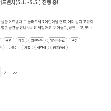
처(5.1.~5.5.) 진행 중!
한 정보입니다. 교육일정(시간)은 날씨 및 기관 상황에 따라 변동
일부터 운영 시작6월 8일(월)부터 하루 16회 정차, 동부 노선에
) 대상 교육은 선착순 접수하며, 일정 및 인원 협의하여 진행됨
전거 안전교실 성인 및 시니어(초급) 수료자 대상으로 진행 예정
한강플플 어드벤처’로 놀러오세요어린이날 연휴, 어디 갈지 고민이
 ↔ 뚝섬 ↔ 서울숲(신설) ↔ 옥수/압구정 ↔ 여의도서부 노선 ｜
특별한 공간을 만나보세요.체험하고, 뛰어놀고, 공연 보고, 맛있
｜ 서울국제정원박람회 (5.1 ~ 10.27, 서울숲·한강·성수동 일대
럽게 함께 놀게 되는 〈한강플플 어드벤처〉가 열립니다.실내에서
차 방식 운영 (예: 11시 출발→옥수 정차, 12시 출발→압구정
, 실외에서는 회전목마와 대형 에어바운스가 펼쳐지고 마술쇼,
공연
마켓
회전목마
에어바운스
뚝섬
11:00 출발 → 도착지 기준 오후 9:28까지 운항서부선 첫 배:
 준비되어 있습니다.📍 행사 안내기간 : 2026. 5. 1.(금) ~
 8:32까지 운항※ 한강의 일몰을 여유롭게 감상할 수 있도록 운항
원
나들이
가족
어린이
키즈카페
*5.4는 19시까지)장소 : 뚝섬한강공원 자벌레(한강플플) 실내(1, 3층) 및
였습니다.※ 운항 시간표는 선착장별 수요를 반영하여 지속적으로
 수공예, 잡화, 장난감, 디저트 등 다양한 상품을 만날 수 있는 플리
시설 정비⚓ 안전 운항 체계항로 폭 확대: 60m → 100m / 선
목걸이, 과자 스포츠카 등 만들기 체험 프로그램🎠 놀이존 : 실내 놀
항로 수심 2.5m 확보 (기존 항로와 동일)정밀 수심측량 실시 및
설🎭 공연존 : 마술쇼, 버블쇼, 거리공연, 댄스 등 다양한 공연
련을 통해 운항 인력 숙련도 강화🏗️ 방문객 편의시설성수구름다
 즐길 수 있는 푸드트럭 운영📸 포토존 : 풍선아트로 연출된 어린
 정비선착장 진·출입로 신설, 주변 자전거도로 등 노후시설 정비한
: 공간을 탐험하며 참여하는 체험형 프로그램※ 일부 프로그램은 현
 설치선착장~서울숲 연계 정원 조성, 전망데크 바 테이블 설치
 프로그램 일정5.2.(토) ~ 5.3.(일) : 서울거리공연(버스킹)
 연계서울국제정원박람회는 서울숲과 한강, 성수동 일대(약 71
 13:30손인형극 14:00 / 16:00 (각 40분)버블쇼 15:00 ~ 15:30댄스
최대·최장 규모로 개최 중입니다. 지난해 방문객 1,000만 명을 넘
18:00 ~ 18:30🎨 체험 프로그램 상세5.1.(금) : 나비 날개 만들기,
 꼽히며, 올해도 개막 6일 만에 누적관람객 100만 명을 돌파하
) : 펠트 머리띠 만들기(3,000원), 과자집 저금통 만들기(5,000
📊한강버스 이용 현황3월 전구간 운항 재개 이후 5월 월간 이용
원), 과자집 저금통 만들기(5,000원)5.4.(월) : 곤충만화경 만들기,