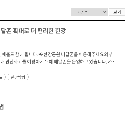
보기
배달존 확대로 더 편리한 한강
권 매출도 함께 뜁니다.📢 한강공원 배달존을 이용해주세요외부
 내 안전사고를 예방하기 위해 배달존을 운영하고 있습니다.✔
로 이동하여 이용해 주세요.📍 뚝섬배달존 : 2개소 + 임시배달
트
한강밤핑
• 망원나들목 앞위치안내 바로가기 → 🚴‍♂️ 배달 이륜차의 공원
한강 인근 골목상권도 함께 활성화하는 배달존 운영에 많은 협조를
 특별 할인 이벤트’ 땡겨요 앱에서 확인해보세요.~ 📢 한강
법
섬📍 여의도📍 망원