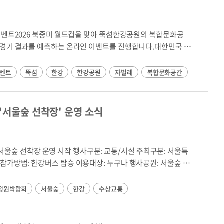
대상: 초등학생 자녀와 보호자를 대
 11:00 ~ 20:00 (20분 간격)※ 미운행시간: 16:00 ~ 17:00난지
)교육인원 : 연 2,000명(총 100회)교육장소 : 광나루한강공원
 교
: 무료(교육용 자전거, 안전모, 보호장
통 상황에 따라 운행시간은 변동될 수 있습니다. - 정차 장소 외 승하차는 불가합니다.
이벤트2026 북중미 월드컵을 맞아 뚝섬한강공원의 복합문화공
신청링크 ▶ 참가신청 네이버
 경기 결과를 예측하는 온라인 이벤트를 진행합니다.대한민국 대
2-3413-0001)2026년 광나루 자전거 안전교실 운영 일정대상
맞혀보세요!정답자 중 추첨을 통해 나이키 스포츠 짐색을 드립니
18~59세)1기4/21(화)~4/24(금)410:00~12:00202기
1:00② 스코어 맞추기 (대한
벤트
뚝섬
한강
한강공원
자벌레
복합문화공간
6/23(화)~6/26(금)410:00~12:00204기
)205기8/4(화)~8/7(금)419:00~20:30 (야간)206기
방법1. 이벤트 페이지 접속2. 응모자 정보 및 예측 결과 입력3. 제출 완료
기8/11(화)~8/14(금)419:00~20:30 (야간)208기
 스포츠 짐색을 증정합니다.■ 참여 링크
기10/20(화)~10/23(금)413:00~15:002010기
 '서울숲 선착장' 운영 소식
kseom ※ 경품은 한강플플 현장 방문 수령입니다.※ 당첨자는 추후 개별
초급] 시니어 (60세 이상)1기4/21(화)~4/24(금)413:00~15:00202
탁드립니다.
3기6/23(화)~6/26(금)413:00~15:00204기
/4(화)~8/7(금)410:00~12:00206기
기10/20(화)~10/23(금)410:00~12:00208기
20주말가족(어린이+보호자 동반)1기5/30(토)110:00~12:00302기
0/31(토)130어린이 단체 (어린이집·유치원)※ 6-7세 어린이 대상※
정원박람회
서울숲
한강
수상교통
별일정 상호 협의205월5/1~5/3146월6/1~6/3049월
터 한강버스 서울숲 선착장 운영 시작! 하루 16회 정차, 동부 노선(잠실
시니어 ※ 2026 광나루 한강공원 자전거 안전 교실 수료자 대
)으로 서울국제정원박람회를 여유롭게 방문하세요.
(하반기) 11월 중 220자전거안전교실 교육일정 - 대상, 구분, 교
원박람회,서울숲,한강,수상교통,잠실,여의도 -->🚢 한강버