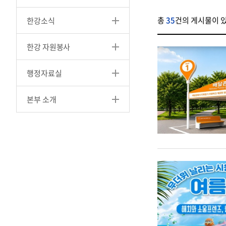
총
35
건의 게시물이 
한강소식
한강 자원봉사
행정자료실
본부 소개