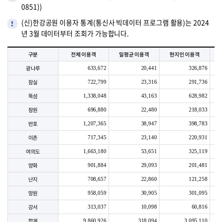
0851))
(신)한강공원 이용자 통계(통신사 빅데이터 프로그램 활용)는 2024
년 3월 데이터부터 조회가 가능합니다.
구분
전체 이용객
일평균 이용객
현지인 이용객
광나루
633,672
20,441
326,876
잠실
722,799
23,316
291,736
뚝섬
1,338,048
43,163
628,982
잠원
696,880
22,480
218,033
반포
1,207,365
38,947
398,783
이촌
717,345
23,140
220,931
여의도
1,663,180
53,651
325,119
양화
901,884
29,093
201,481
난지
708,657
22,860
121,258
망원
958,059
30,905
301,095
강서
313,037
10,098
60,816
합계
9,860,926
318,094
3,095,110