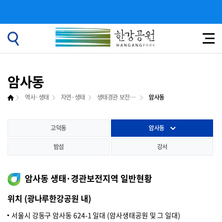
암사동
역사·생태
자연·생태
생태경관 보전지역
암사동
고덕동
암사동
밤섬
강서
암사동 생태·경관보전지역 일반현황
위치 (광나루한강공원 내)
서울시 강동구 암사동 624-1 일대 (암사생태공원 및 그 일대)