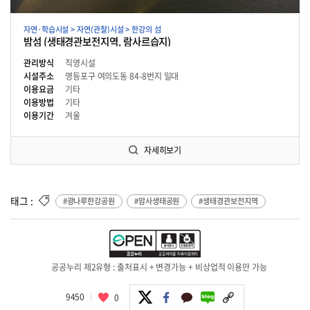
자연·학습시설 > 자연(관찰)시설 > 한강의 섬
밤섬 (생태경관보전지역. 람사르습지)
관리방식
직영시설
시설주소
영등포구 여의도동 84-8번지 일대
이용요금
기타
이용방법
기타
이용기간
겨울
자세히보기
태그 :
#광나루한강공원
#암사생태공원
#생태경관보전지역
공공누리 제2유형 : 출처표시 + 변경가능 + 비상업적 이용만 가능
9450
0