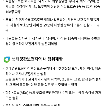
식물상으로는 애기부들, 낙지다리, 쥐방울덩굴, 부처꽃, 세모고랭이, 날
개골풀, 질경이택사, 줄, 도루박이 산림청 식물보호종 9종 등 32과 80속
108종 자생
조류는 천연기념물 323호인 새매와 황조롱이, 환경부 보호종인 말똥가
리, 서울시 보호종인 제비 등 29종이 다양한 종류의 조류도 관찰되고 있
음
파충류는 청개구리, 참개구리, 남생이, 자라 등 11종이 서식하는 수변환
경이 양호하여 보전가치가 높은 지역임
생태경관보전지역 내 행위제한
생태경관보전지역 핵심보존구역에서 야생생물을 포획, 채취, 이식, 훼손
하거나 고사(枯死)시키는 행위
또는 포획하거나 고사시키기 위해 화약류, 덫, 올무, 그물, 함정 등의 설치
및 그 밖에 유독물·농약 등을 살포 또는 주입하는 행위
하천·호소(湖沼) 등의 구조를 변경하거나 수위 또는 수량에 증감을 가져
오는 행위
토석의 채취, 수면의 매립, 불을 놓는 행위