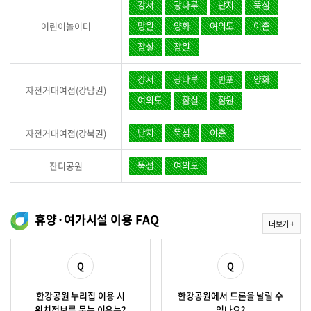
강서
광나루
난지
뚝섬
망원
양화
여의도
이촌
어린이놀이터
잠실
잠원
강서
광나루
반포
양화
자전거대여점(강남권)
여의도
잠실
잠원
난지
뚝섬
이촌
자전거대여점(강북권)
뚝섬
여의도
잔디공원
휴양·여가시설 이용 FAQ
더보기 +
한강공원 누리집 이용 시
한강공원에서 드론을 날릴 수
위치정보를 묻는 이유는?
있나요?