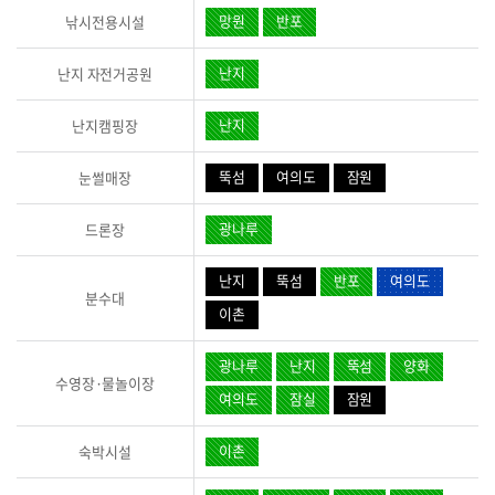
망원
반포
낚시전용시설
난지
난지 자전거공원
난지
난지캠핑장
뚝섬
여의도
잠원
눈썰매장
광나루
드론장
난지
뚝섬
반포
여의도
분수대
이촌
광나루
난지
뚝섬
양화
수영장·물놀이장
여의도
잠실
잠원
이촌
숙박시설