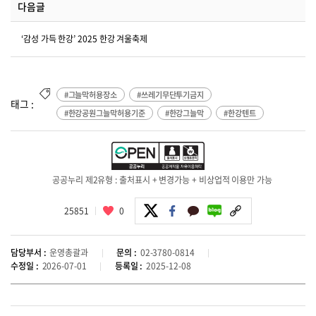
다음글
‘감성 가득 한강’ 2025 한강 겨울축제
#그늘막허용장소
#쓰레기무단투기금지
태그 :
#한강공원그늘막허용기준
#한강그늘막
#한강텐트
공공누리 제2유형 : 출처표시 + 변경가능 + 비상업적 이용만 가능
25851
0
담당부서 :
운영총괄과
문의 :
02-3780-0814
수정일 :
2026-07-01
등록일 :
2025-12-08