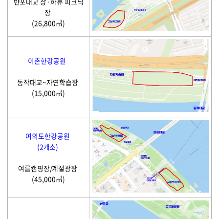
반포대교 상·하류 피크닉
장
(26,800㎡)
이촌한강공원
동작대교~자연학습장
(15,000㎡)
여의도한강공원
(2개소)
여름캠핑장/계절광장
(45,000㎡)