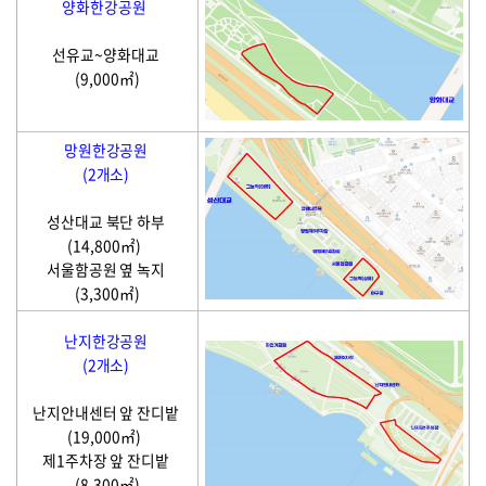
양화한강공원
선유교~양화대교
(9,000㎡)
망원한강공원
(2개소)
성산대교 북단 하부
(14,800㎡)
서울함공원 옆 녹지
(3,300㎡)
난지한강공원
(2개소)
난지안내센터 앞 잔디밭
(19,000㎡)
제1주차장 앞 잔디밭
(8,300㎡)