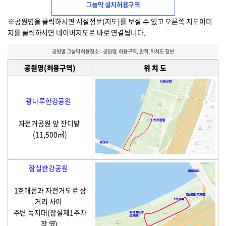
그늘막 설치허용구역
※공원명을 클릭하시면 시설정보(지도)를 보실 수 있고 오른쪽 지도이미
지를 클릭하시면 네이버지도로 바로 연결됩니다.
공원별 그늘막 허용장소 - 공원명, 허용구역, 면적, 위치도 정보
공원명(허용구역)
위 치 도
광나루한강공원
자전거공원 앞 잔디밭
(11,500㎡)
잠실한강공원
1호매점과 자전거도로 삼
거리 사이
주변 녹지대(잠실제1주차
장 옆)