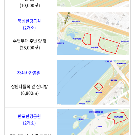
(10,000㎡)
뚝섬한강공원
(2개소)
수변무대 주변 양 옆
(26,000㎡)
잠원한강공원
잠원나들목 앞 잔디밭
(6,800㎡)
반포한강공원
(2개소)