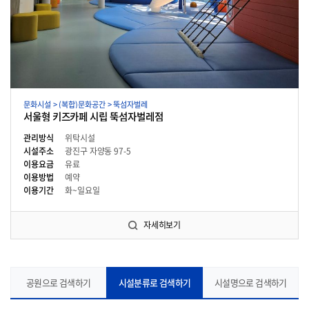
문화시설 > (복합)문화공간 > 뚝섬자벌레
서울형 키즈카페 시립 뚝섬자벌레점
관리방식
위탁시설
시설주소
광진구 자양동 97-5
이용요금
유료
이용방법
예약
이용기간
화~일요일
자세히보기
공원으로 검색하기
시설분류로 검색하기
시설명으로 검색하기