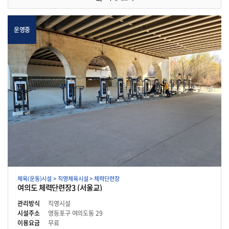
운영중
체육(운동)시설 > 직영체육시설 > 체력단련장
여의도 체력단련장3 (서울교)
관리방식
직영시설
시설주소
영등포구 여의도동 29
이용요금
무료