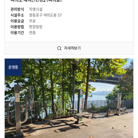
관리방식
직영시설
시설주소
영등포구 여의도동 57
이용요금
무료
이용방법
현장방문
이용기간
연중
자세히보기
운영중