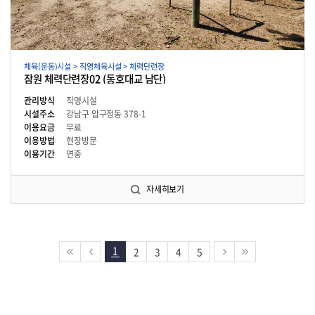
체육(운동)시설 > 직영체육시설 > 체력단련장
잠원 체력단련장02 (동호대교 남단)
관리방식
직영시설
시설주소
강남구 압구정동 378-1
이용요금
무료
이용방법
현장방문
이용기간
연중
자세히보기
1
2
3
4
5