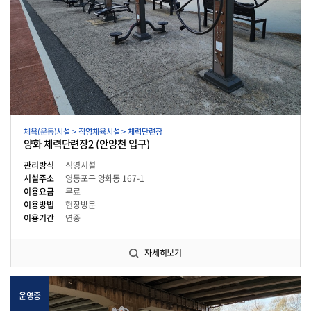
체육(운동)시설 > 직영체육시설 > 체력단련장
양화 체력단련장2 (안양천 입구)
관리방식
직영시설
시설주소
영등포구 양화동 167-1
이용요금
무료
이용방법
현장방문
이용기간
연중
자세히보기
운영중