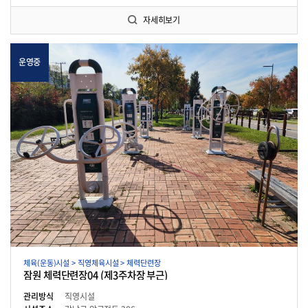
자세히보기
운영중
체육(운동)시설 > 직영체육시설 > 체력단련장
잠원 체력단련장04 (제3주차장 부근)
관리방식
직영시설