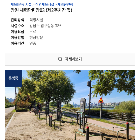
체육(운동)시설 > 직영체육시설 > 체력단련장
잠원 체력단련장03 (제2주차장 옆)
관리방식
직영시설
시설주소
강남구 압구정동 386
이용요금
무료
이용방법
현장방문
이용기간
연중
자세히보기
운영중