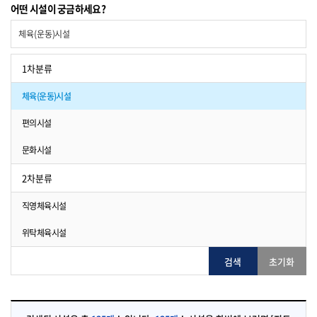
어떤 시설이 궁금하세요?
체육(운동)시설
1차분류
체육(운동)시설
편의시설
문화시설
휴양·여가시설
2차분류
수상이용시설
직영체육시설
자연·학습시설
위탁체육시설
공원접근시설
검색
초기화
기타시설