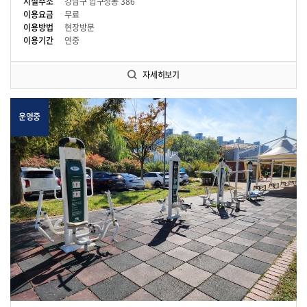
시설주소
강남구 압구정동 386
이용요금
무료
이용방법
현장방문
이용기간
연중
자세히보기
운영중