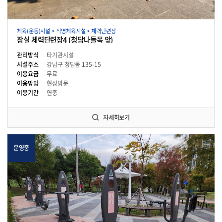
체육(운동)시설 > 직영체육시설 > 체력단련장
잠실 체력단련장4 (청담나들목 앞)
관리방식
타기관시설
시설주소
강남구 청담동 135-15
이용요금
무료
이용방법
현장방문
이용기간
연중
자세히보기
운영중