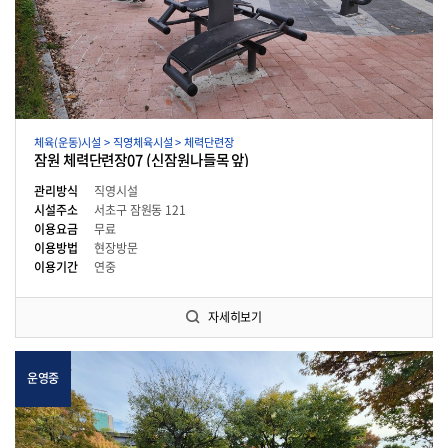
체육(운동)시설 > 직영체육시설 > 체력단련장
잠원 체력단련장07 (신잠원나들목 앞)
관리방식
직영시설
시설주소
서초구 잠원동 121
이용요금
무료
이용방법
현장방문
이용기간
연중
자세히보기
운영중