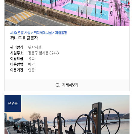
체육(운동)시설 > 위탁체육시설 > 피클볼장
광나루 피클볼장
관리방식
위탁시설
시설주소
강동구 암사동 624-3
이용요금
유료
이용방법
예약
이용기간
연중
자세히보기
운영중