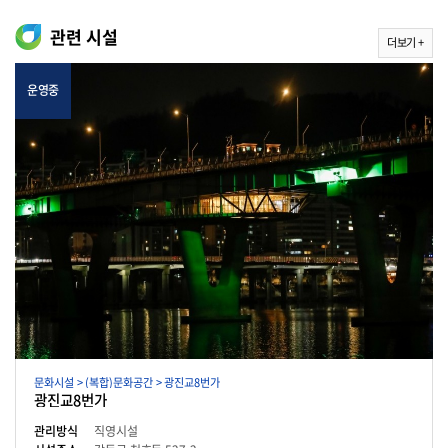
관련 시설
더보기 +
운영중
문화시설 > (복합)문화공간 > 광진교8번가
광진교8번가
관리방식
직영시설