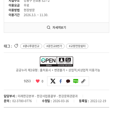
시설주소
강동구 천호동 527-2
이용요금
무료
이용방법
현장방문
이용기간
2026.3.3. ~ 11.30.
자세히보기
태그 :
#광나루광진교
#광진교8번가
#교량전망쉼터
공공누리 제3유형 : 출처표시 + 변경불가 + 상업적,비상업적 이용가능
9253
0
담당부서 :
미래한강본부 - 한강사업총괄부 - 한강문화관광과
문의 :
02-3780-0776
수정일 :
2026-03-16
등록일 :
2022-12-19