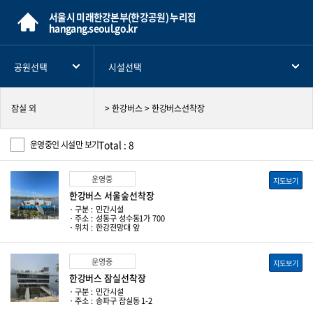
서울시 미래한강본부(한강공원) 누리집
hangang.seoul.go.kr
공원선택
시설선택
잠실 외
> 한강버스 > 한강버스선착장
Total : 8
운영중인 시설만 보기
운영중
지도보기
한강버스 서울숲선착장
· 구분 :
민간시설
· 주소 :
성동구 성수동1가 700
· 위치 :
한강전망대 앞
운영중
지도보기
한강버스 잠실선착장
· 구분 :
민간시설
· 주소 :
송파구 잠실동 1-2